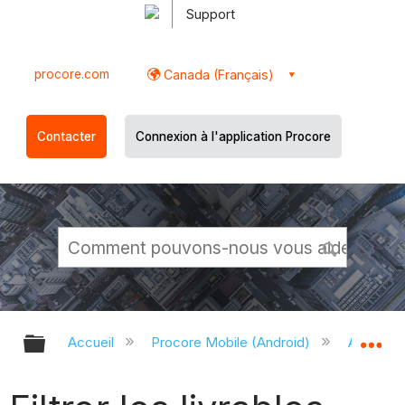
Support
procore.com
Canada (Français)
Contacter
Connexion à l'application Procore
Développer/réduire la hiérarchie g
Dé
Accueil
Procore Mobile (Android)
Applicati