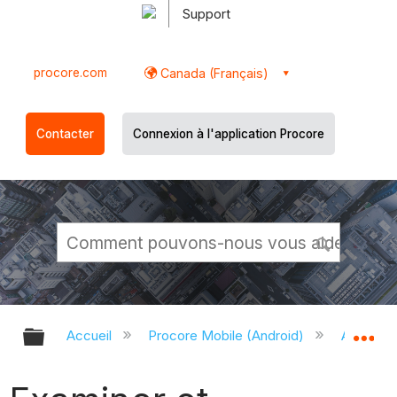
Support
procore.com
Canada (Français)
Contacter
Connexion à l'application Procore
Développer/réduire la hiérarchie g
Dé
Accueil
Procore Mobile (Android)
Applicati