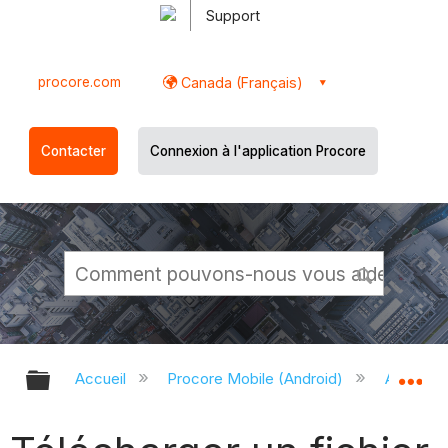
Support
procore.com
Canada (Français)
Contacter
Connexion à l'application Procore
Développer/réduire la hiérarchie g
Dé
Accueil
Procore Mobile (Android)
Applicati