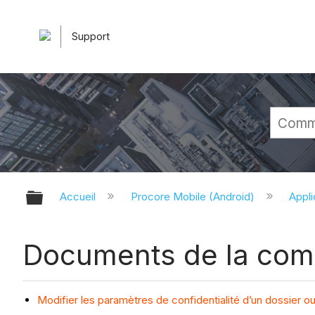
Support
Développer/réduire la hiérarchie 
Accueil
Procore Mobile (Android)
Appli
Documents de la comp
Modifier les paramètres de confidentialité d’un dossier o