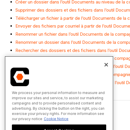
Créer un dossier dans l’outil Documents au niveau de la 
Supprimer des dossiers et des fichiers dans l’outil Docu
Télécharger un fichier à partir de l’outil Documents de l
Envoyer des fichiers par courriel à partir de l’outil Docu
Renommer un fichier dans l’outil Documents de la compa
Renommer un dossier dans l’outil Documents de la compa
Rechercher des dossiers et des fichiers dans l’outil Do
Téléverser un fichier dans l’outil Documents de la compa
Téléverser une nouvelle version d’un fichier dans l’outil
Afficher un fichier dans l’outil Documents de la compagni
Afficher une version précédente d’un fichier dans l’outi
We process your personal information to measure and
improve our sites and service, to assist our marketing
campaigns and to provide personalised content and
advertising. By clicking the button on the right, you can
exercise your privacy rights. For more information see
our privacy notice
Cookie Notice