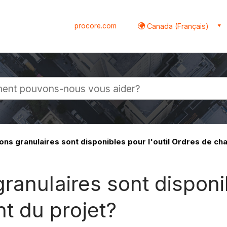
procore.com
Canada (Français)
globale
ns granulaires sont disponibles pour l'outil Ordres de c
ranulaires sont disponib
t du projet?