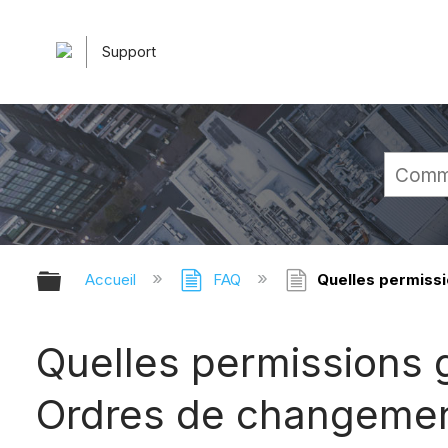
Support
Développer/réduire la hiérarchie 
Accueil
FAQ
Quelles permissio
Quelles permissions g
Ordres de changemen