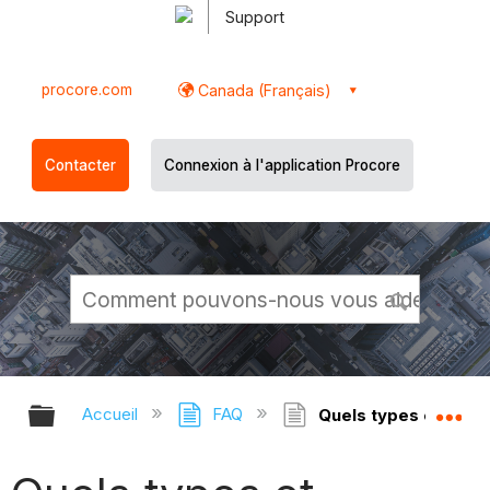
Support
procore.com
Canada (Français)
Contacter
Connexion à l'application Procore
Développer/réduire la hiérarchie g
Dé
Accueil
FAQ
Quels types et format