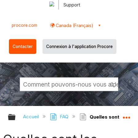
Support
procore.com
Canada (Français)
Contacter
Connexion à l'application Procore
Développer/réduire la hiérarchie g
Dé
Accueil
FAQ
Quelles sont les vale