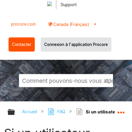
Support
procore.com
Canada (Français)
Contacter
Connexion à l'application Procore
Développer/réduire la hiérarchie g
Dé
Accueil
FAQ
Si un utilisateur n'