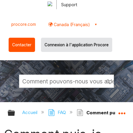
Support
procore.com
Canada (Français)
Contacter
Connexion à l'application Procore
Développer/réduire la hiérarchie g
Dé
Accueil
FAQ
Comment puis-je utili