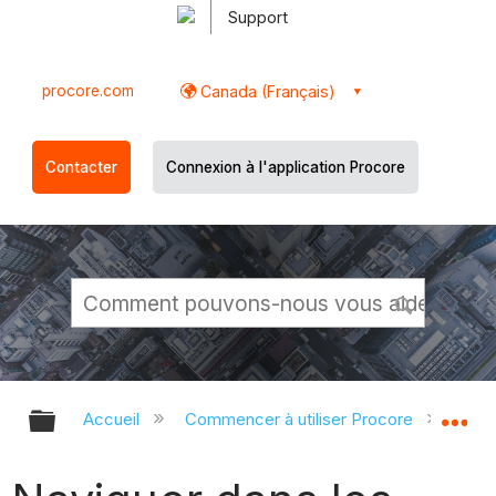
Support
procore.com
Canada (Français)
Contacter
Connexion à l'application Procore
Développer/réduire la hiérarchie g
Dé
Accueil
Commencer à utiliser Procore
logi