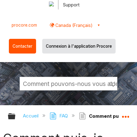
Support
procore.com
Canada (Français)
Contacter
Connexion à l'application Procore
Développer/réduire la hiérarchie g
Dé
Accueil
FAQ
Comment puis-je per