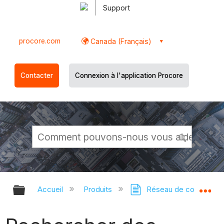
Support
procore.com
Canada (Français)
Contacter
Connexion à l'application Procore
Développer/réduire la hiérarchie g
Dé
Accueil
Produits
Réseau de constructi