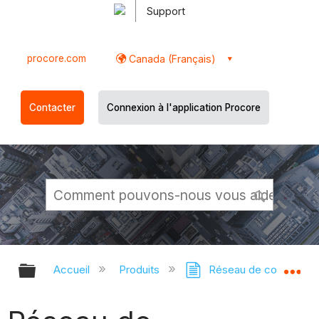
Support
procore.com
Canada (Français)
Contacter
Connexion à l'application Procore
Développer/réduire la hiérarchie g
Dé
Accueil
Produits
Réseau de constructi