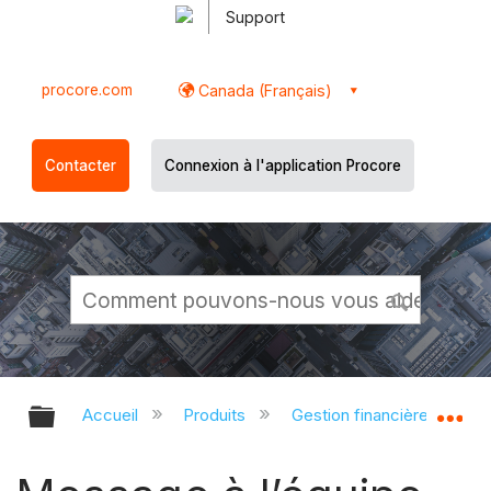
Support
procore.com
Canada (Français)
Contacter
Connexion à l'application Procore
Développer/réduire la hiérarchie g
Dé
Accueil
Produits
Gestion financière du porte