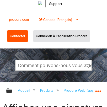
Support
procore.com
Canada (Français)
Contacter
Connexion à l'application Procore
Développer/réduire la hiérarchie g
Dé
Accueil
Produits
Procore Web (app.proco