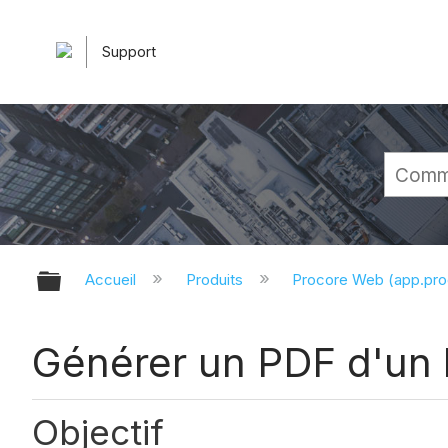
Support
Développer/réduire la hiérarchie 
Accueil
Produits
Procore Web (app.pr
Générer un PDF d'un l
Objectif