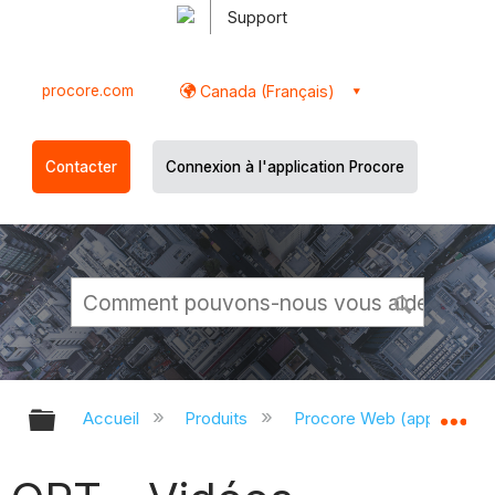
Support
procore.com
Canada (Français)
Contacter
Connexion à l'application Procore
Développer/réduire la hiérarchie g
Dé
Accueil
Produits
Procore Web (app.proco