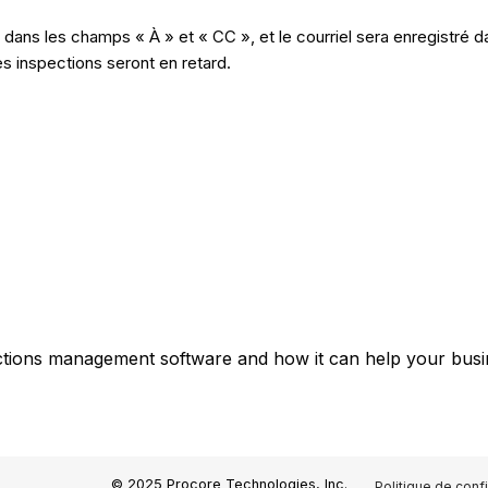
 dans les champs « À » et « CC », et le courriel sera enregistré da
es inspections seront en retard.
ctions management software and how it can help your busin
© 2025 Procore Technologies, Inc.
Politique de confi