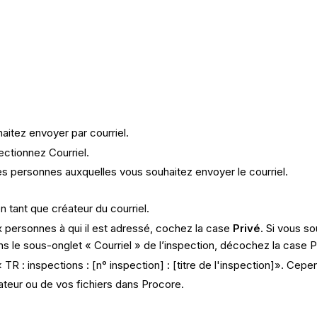
aitez envoyer par courriel.
lectionnez
Courriel.
s personnes auxquelles vous souhaitez envoyer le courriel.
 tant que créateur du courriel.
ux personnes à qui il est adressé, cochez la case
Privé
. Si vous so
ns le sous-onglet « Courriel » de l’inspection, décochez la case P
R : inspections : [n° inspection] : [titre de l'inspection]». Cepe
inateur ou de vos fichiers dans Procore.