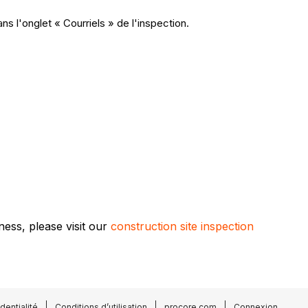
ns l'onglet « Courriels » de l'inspection.
ess, please visit our
construction site inspection
dentialité
Conditions d’utilisation
procore.com
Connexion