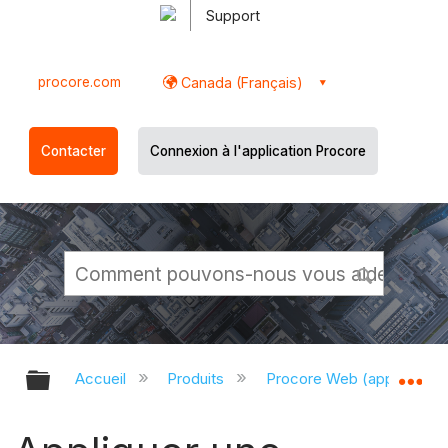
Support
procore.com
Canada (Français)
Contacter
Connexion à l'application Procore
Développer/réduire la hiérarchie g
Dé
Accueil
Produits
Procore Web (app.proco