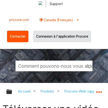
Support
procore.com
Canada (Français)
Contacter
Connexion à l'application Procore
Développer/réduire la hiérarchie g
Dé
Accueil
Produits
Procore Web (app.proco