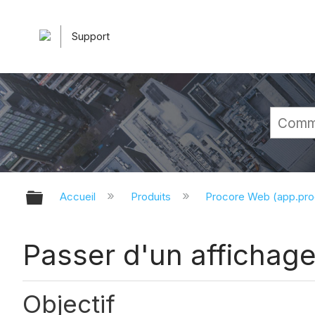
Support
Développer/réduire la hiérarchie 
Accueil
Produits
Procore Web (app.pr
Passer d'un affichage 
Objectif