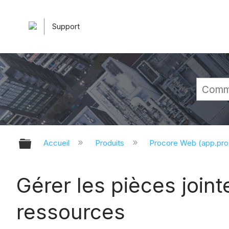
Support
Développer/réduire la hiérarchie 
Accueil
Produits
Procore Web (app.pr
Gérer les pièces joint
ressources