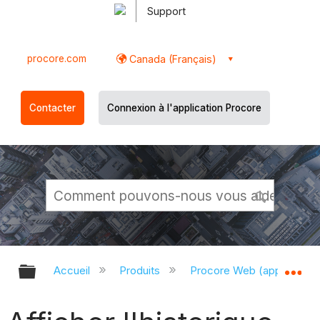
Support
procore.com
Canada (Français)
Contacter
Connexion à l'application Procore
Développer/réduire la hiérarchie g
Dé
Accueil
Produits
Procore Web (app.proco