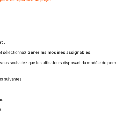
et
.
t sélectionnez
Gérer les modèles assignables.
us souhaitez que les utilisateurs disposant du modèle de permi
?
ns suivantes :
e.
t
.