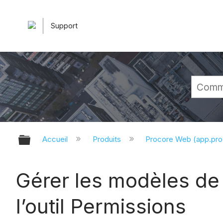
Support
Développer/réduire la hiérarchie 
Accueil
Produits
Procore Web (app.pr
Gérer les modèles de 
l’outil Permissions