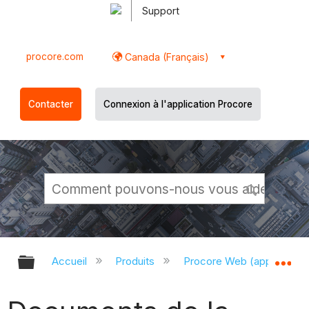
Support
procore.com
Canada (Français)
Contacter
Connexion à l'application Procore
Développer/réduire la hiérarchie g
Dé
Accueil
Produits
Procore Web (app.proco