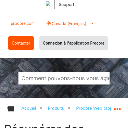
Support
procore.com
Canada (Français)
Contacter
Connexion à l'application Procore
Développer/réduire la hiérarchie g
Dé
Accueil
Produits
Procore Web (app.proco