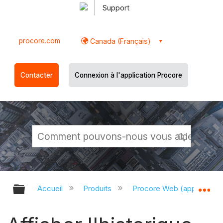
Support
procore.com
Canada (Français)
Contacter
Connexion à l'application Procore
Développer/réduire la hiérarchie g
Dé
Accueil
Produits
Procore Web (app.proco