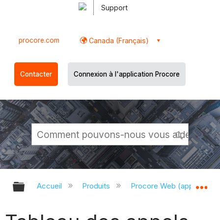
Support
procore.com
Canada (Français)
Contacter
Connexion à l'application Procore
Développer/réduire la hiérarchie g
Dé
Accueil
Produits
Procore Web (app.proco