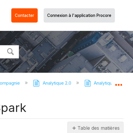
Contacter
Connexion à l'application Procore
compagnie
Analytique 2.0
Analytique - Tutori
Dév
Spark
Table des matières