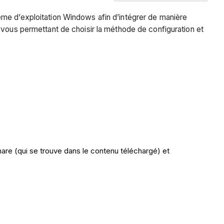
Aperçu
ystème d’exploitation Windows afin d’intégrer de manière
Conditions
 vous permettant de choisir la méthode de configuration et
préalables
Étapes
Préparer
le
colis
Installer
les
dépendances
Générer
la
share (qui se trouve dans le contenu téléchargé) et
configuration
Configurer
les
tâches
cron