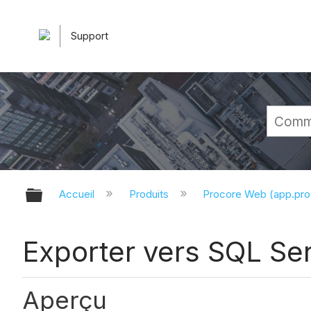
Support
Développer/réduire la hiérarchie 
Accueil
Produits
Procore Web (app.pr
Exporter vers SQL Ser
Aperçu