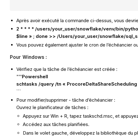
```
Après avoir exécuté la commande ci-dessus, vous devriez 
2 * * * * /users/your_user/snowflake/venv/bin/pytho
$line » ; done >> /Users/your_user/snowflake/sql_
Vous pouvez également ajuster le cron de l’échéancier ou 
Pour Windows :
Vérifiez que la tâche de l’échéancier est créée :
'''Powershell
schtasks /query /tn « ProcoreDeltaShareScheduling 
```
Pour modifier/supprimer - tâche d’échéancier :
Ouvrez le planificateur de tâches :
Appuyez sur Win + R, tapez taskschd.msc, et appuyez
Accédez aux tâches planifiées.
Dans le volet gauche, développez la bibliothèque du pl