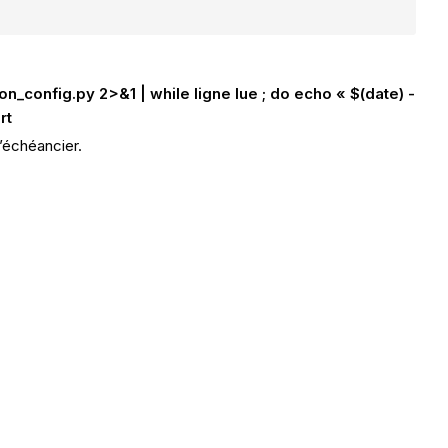
config.py 2>&1 | while ligne lue ; do echo « $(date) -
rt
’échéancier.