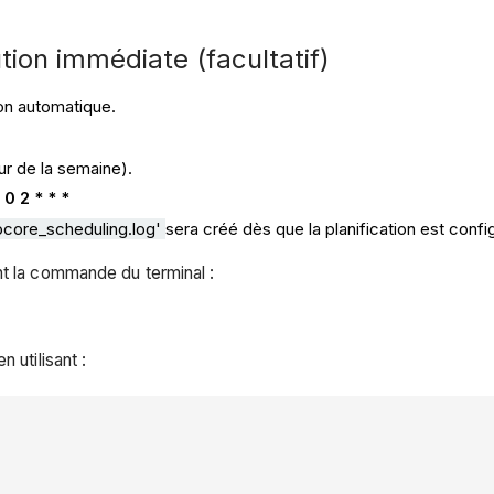
tion immédiate (facultatif)
ion automatique.
ur de la semaine).
:
0 2 * * *
ocore
_scheduling.log'
sera créé dès que la planification est confi
nt la commande du terminal :
 utilisant :