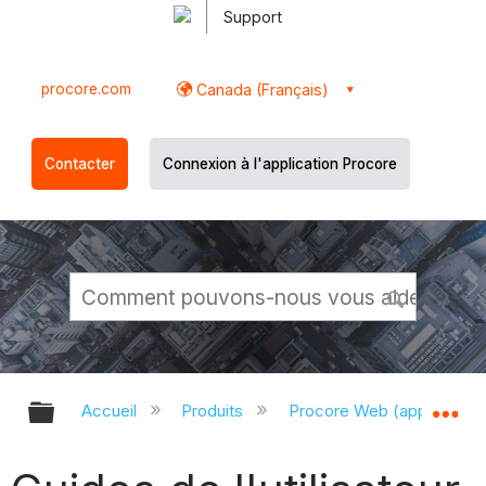
Support
procore.com
Canada (Français)
Contacter
Connexion à l'application Procore
Développer/réduire la hiérarchie g
Dé
Accueil
Produits
Procore Web (app.proco