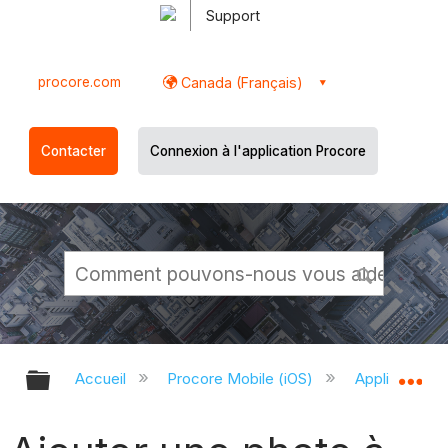
Support
procore.com
Canada (Français)
Contacter
Connexion à l'application Procore
Développer/réduire la hiérarchie g
Dé
Accueil
Procore Mobile (iOS)
Application P