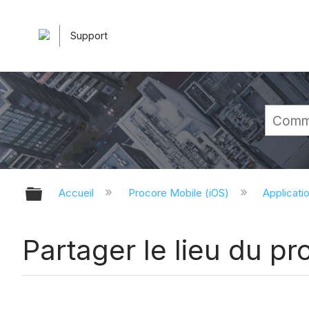
Support
Développer/réduire la hiérarchie 
Accueil
Procore Mobile (iOS)
Applicati
Partager le lieu du pro