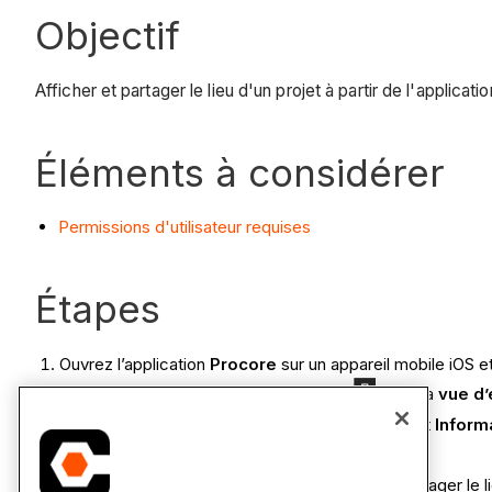
Objectif
Afficher et partager le lieu d'un projet à partir de l'applicat
Éléments à considérer
Permissions d'utilisateur requises
Étapes
Ouvrez l’application
Procore
sur un appareil mobile iOS e
Remarque :
Cela charge l’écran
Outils
avec la
vue d’
Sous « Aperçu du projet », appuyez sur le widget
Informa
Appuyez sur l’icône
de partage
.
Sélectionnez la manière dont vous souhaitez partager le l