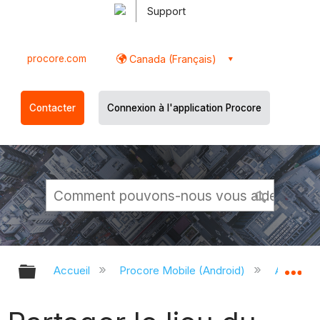
Support
procore.com
Canada (Français)
Contacter
Connexion à l'application Procore
Développer/réduire la hiérarchie g
Dé
Accueil
Procore Mobile (Android)
Applicati