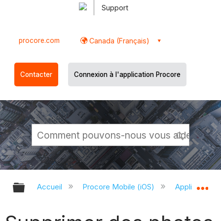
Support
procore.com
Canada (Français)
Contacter
Connexion à l'application Procore
Développer/réduire la hiérarchie g
Dé
Accueil
Procore Mobile (iOS)
Application P