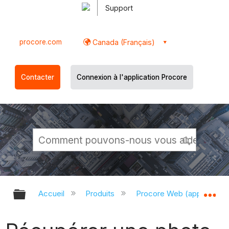
Support
procore.com
Canada (Français)
Contacter
Connexion à l'application Procore
Développer/réduire la hiérarchie g
Dé
Accueil
Produits
Procore Web (app.proco