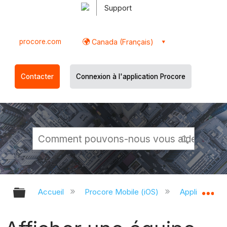
Support
procore.com
Canada (Français)
Contacter
Connexion à l'application Procore
Développer/réduire la hiérarchie g
Dé
Accueil
Procore Mobile (iOS)
Application P