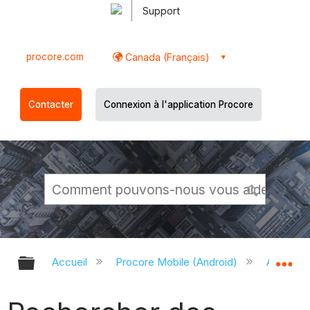
Support
procore.com
Canada (Français)
Contacter
Connexion à l'application Procore
Développer/réduire la hiérarchie g
Dé
Accueil
Procore Mobile (Android)
Applicati