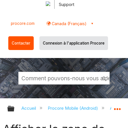
Support
procore.com
Canada (Français)
Contacter
Connexion à l'application Procore
Développer/réduire la hiérarchie g
Dé
Accueil
Procore Mobile (Android)
Applicati