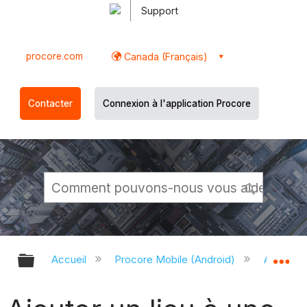
Support
procore.com
Canada (Français)
Contacter
Connexion à l'application Procore
Développer/réduire la hiérarchie g
Dé
Accueil
Procore Mobile (Android)
Applicati