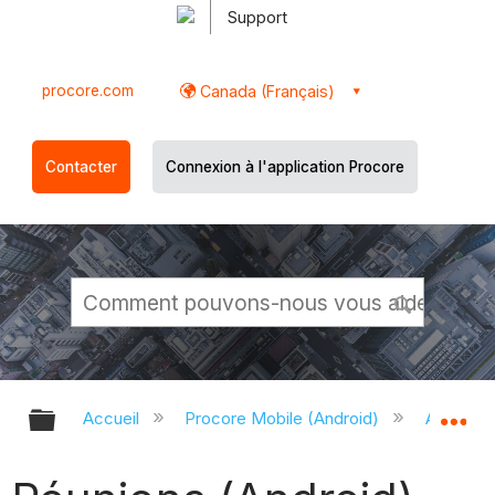
Support
procore.com
Canada (Français)
Contacter
Connexion à l'application Procore
Développer/réduire la hiérarchie g
Dé
Accueil
Procore Mobile (Android)
Applicati