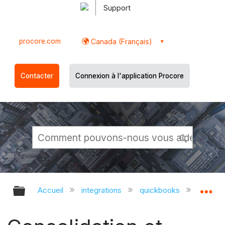
Support
procore.com
Canada (Français)
Contacter
Connexion à l'application Procore
Développer/réduire la hiérarchie g
Dé
Accueil
integrations
quickbooks
tutorial