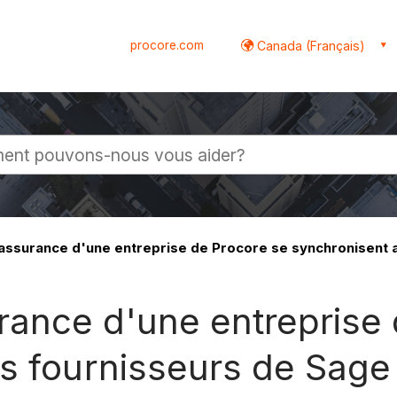
procore.com
Canada (Français)
globale
ssurance d'une entreprise de Procore se synchronisent 
ance d'une entreprise 
es fournisseurs de Sag