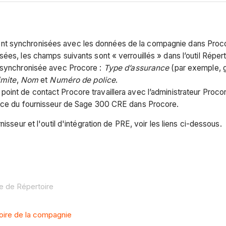
nt synchronisées avec les données de la compagnie dans Proco
ées, les champs suivants sont « verrouillés » dans l’outil Répe
s synchronisée avec Procore :
Type d’assurance
(par exemple, g
imite
,
Nom
et
Numéro de police
.
point de contact Procore travaillera avec l’administrateur Proc
rance du fournisseur de Sage 300 CRE dans Procore.
isseur et l'outil d'intégration de PRE, voir les liens ci-dessous.
e de Répertoire
toire de la compagnie