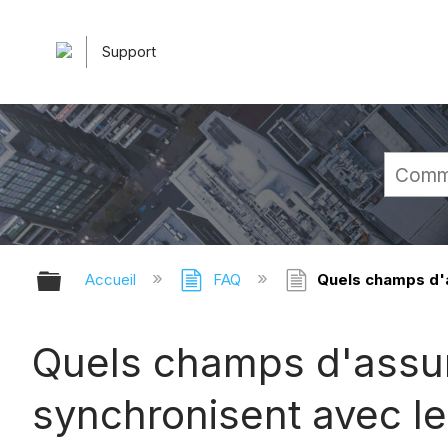
Support
Développer/réduire la hiérarchie 
Accueil
FAQ
Quels champs d'a
Quels champs d'assur
synchronisent avec l