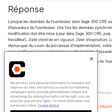
Réponse
Lorsque les données du fournisseur dans Sage 300 CRE so
d’assurance du fournisseur. Une fois les données synchronis
modification doit être mise à jour dans Sage 300 CRE, pui
travailleur),
Date d’entrée en vigueur
,
Date d’expiration
,
L
Remarque
: Au cours du processus d’implémentation, votre 
sera configuré pour synchroniser les informations d’assu
Pour en savoir plus sur les informations d'assurance du fourn
Voir également
We process your personal information to measure and
improve our sites and service, to assist our marketing
campaigns and to provide personalised content and
Ajouter une compagnie ERP au répertoire de la compagni
advertising. By clicking the button on the right, you can
À propos du connecteur Sage 300 CRE
exercise your privacy rights. For more information see
our privacy notice
Cookie Notice
Ajouter une assurance pour un fournisseur dans le Réper