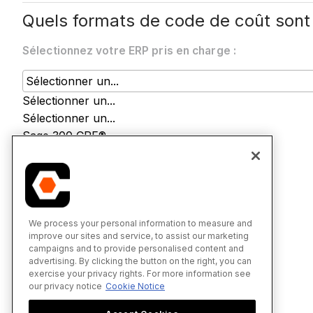
Quels formats de code de coût sont 
Sélectionnez votre ERP pris en charge :
Sélectionner un...
Sélectionner un...
Sage 300 CRE®
Sage Intacct®
We process your personal information to measure and
improve our sites and service, to assist our marketing
campaigns and to provide personalised content and
advertising. By clicking the button on the right, you can
exercise your privacy rights. For more information see
our privacy notice
Cookie Notice