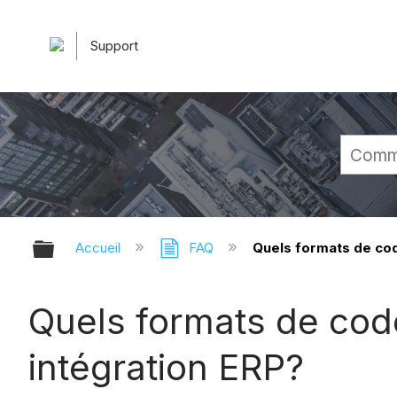
Support
Développer/réduire la hiérarchie 
Accueil
FAQ
Quels formats de cod
Quels formats de cod
intégration ERP?