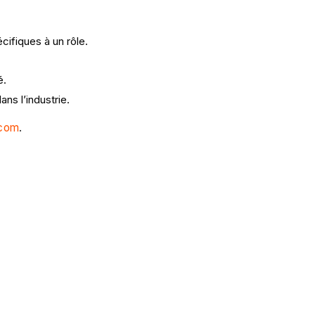
ifiques à un rôle.
é.
ns l’industrie.
.com
.