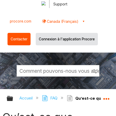
Support
procore.com
Canada (Français)
Contacter
Connexion à l'application Procore
Développer/réduire la hiérarchie g
Dé
Accueil
FAQ
Qu’est-ce que Prima