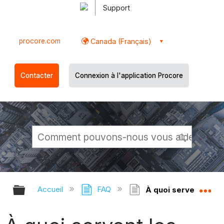
Support
procore.com
Canada (Français)
Contacter
Connexion à l'application Procore
Développer/réduire la hiérarchie g
Dé
Accueil
FAQ
À quoi servent les t