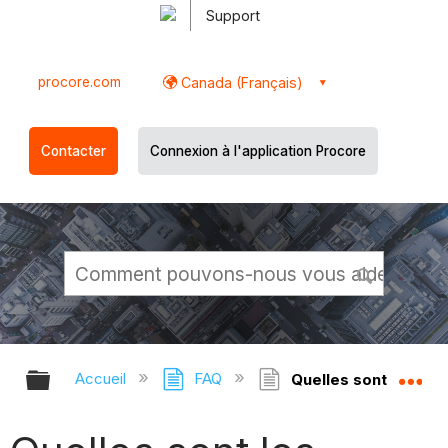
Support
procore.com
Canada (Français)
Contacter
Connexion à l'application Procore
Développer/réduire la hiérarchie g
Dé
Accueil
FAQ
Quelles sont les icô