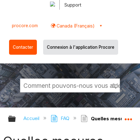
Support
procore.com
Canada (Français)
Contacter
Connexion à l'application Procore
Développer/réduire la hiérarchie g
Dé
Accueil
FAQ
Quelles mesures d'ac