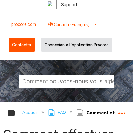
Support
procore.com
Canada (Français)
Contacter
Connexion à l'application Procore
Développer/réduire la hiérarchie g
Dé
Accueil
FAQ
Comment effectuer un