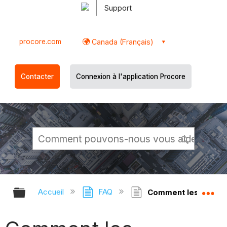
Support
procore.com
Canada (Français)
Contacter
Connexion à l'application Procore
Développer/réduire la hiérarchie g
Dé
Accueil
FAQ
Comment les numéros d